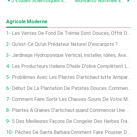
5 Études Scientifiques Étranges Mais Vraies Impliquant Des Abeilles
Monsanto Nommée En Quelque Sorte La 12e Entreprise La Plus Verte D'Amérique
Agricole Moderne
Les Ventes De Fond De Trémie Sont Douces, Offrir De Bonnes Affaires
Qu'est-Ce Qu'un Prédateur Naturel D'escargots ?
Jardinage Hydroponique Vertical, Installer, Idées, Avantages
Les Producteurs Italiens D'huile D'olive Complètent Les Pertes Liées Au Changement Climatique Grâce Aux Biocarburants
Problèmes Avec Les Plantes D'artichaut:lutte Antiparasitaire Et Soin Des Artichauts Malades
Début De La Plantation De Patates Douces :comment Et Quand Commencer Les Plaquettes De Patates Douces
Comment Faire Sortir Les Chauves-Souris De Votre Maison
Plantes À Graines D'artichaut:quand Commencer Une Graine D'artichaut
5 Des Meilleures Façons De Congeler Des Herbes Fraîches
Pêches De Santa Barbara:Comment Faire Pousser Des Pêchers De Santa Barbara