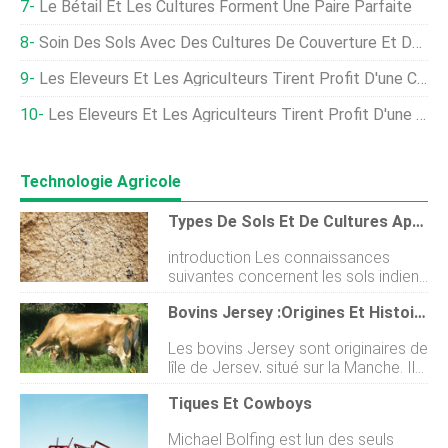
Le Bétail Et Les Cultures Forment Une Paire Parfaite
Soin Des Sols Avec Des Cultures De Couverture Et Du Bétail
Les Éleveurs Et Les Agriculteurs Tirent Profit D'une Collaboration – 2e Partie
Les Éleveurs Et Les Agriculteurs Tirent Profit D'une Collaboration – Partie 1
Technologie Agricole
Types De Sols Et De Cultures Appropriés Cultivés En Inde
introduction Les connaissances
suivantes concernent les sols indiens
et leurs types. Il décrit également les
Bovins Jersey :Origines Et Histoire
cultures appropriées pour divers
types de sols ainsi que les zones de
Les bovins Jersey sont originaires de
ces sols. Quest-ce que le sol ? Le sol
lîle de Jersey, situé sur la Manche. Il
peut être décrit comme la couche
ny a aucune assurance quant à
ultime de la croûte terrestre qui joue
Tiques Et Cowboys
lendroit où se trouvaient les races
un rôle important dans la croissance
dorigine. Les bases indigènes les
de la nourriture et des arbres. Il
Michael Bolfing est lun des seuls
plus probables de cette race sont le
comprend des roches, matière