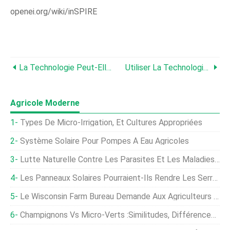
openei.org/wiki/inSPIRE
La Technologie Peut-Elle Conserver Notre Bacon En Tant Que Tartinade AFS ?
Utiliser La Technologie Pour Améliorer La Gestion Des Cultures
Agricole Moderne
Types De Micro-Irrigation, Et Cultures Appropriées
Système Solaire Pour Pompes À Eau Agricoles
Lutte Naturelle Contre Les Parasites Et Les Maladies Dans Les Cultures Agricoles
Les Panneaux Solaires Pourraient-Ils Rendre Les Serres Énergétiquement Neutres ?
Le Wisconsin Farm Bureau Demande Aux Agriculteurs Et Aux Automobilistes De Travailler Ensemble Pour Assurer La Sécurité Des Routes
Champignons Vs Micro-Verts :similitudes, Différences Et Comment Ils Peuvent Fonctionner Ensemble