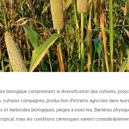
re biologique comprennent la diversification des cultures, poly
s, cultures compagnes, production d'intrants agricoles dans leu
es et herbicides biologiques, pièges à insectes, Barrières physiq
ropical, mais les conditions climatiques varient considérableme