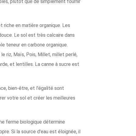
les, plutôt que de simplement fournir
 et riche en matière organique. Les
ouce. Le sol est très calcaire dans
ble teneur en carbone organique.
 riz, Maïs, Pois, Millet, millet perlé,
de, et lentilles. La canne à sucre est
, bien-être, et l'égalité sont
er votre sol et créer les meilleures
'une ferme biologique détermine
re. Si la source d'eau est éloignée, il