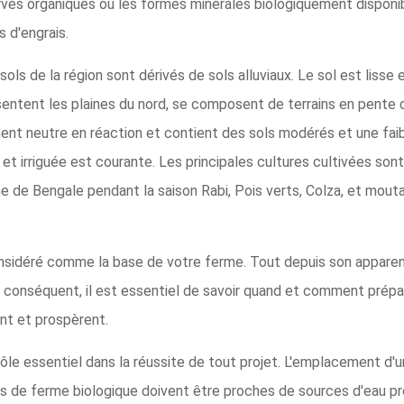
rves organiques ou les formes minérales biologiquement disponib
 d'engrais.
sols de la région sont dérivés de sols alluviaux. Le sol est lisse
sentent les plaines du nord, se composent de terrains en pente d
ment neutre en réaction et contient des sols modérés et une fai
et irriguée est courante. Les principales cultures cultivées sont le
 de Bengale pendant la saison Rabi, Pois verts, Colza, et moutar
nsidéré comme la base de votre ferme. Tout depuis son apparence
 conséquent, il est essentiel de savoir quand et comment prépar
nt et prospèrent.
 rôle essentiel dans la réussite de tout projet. L'emplacement d
es de ferme biologique doivent être proches de sources d'eau prop