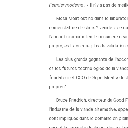
Fermier moderne
. « Il n'y a pas de me
Mosa Meat est né dans le laboratoir
nomenclature de choix ? viande « de cul
l'accord sino-israélien le considère né
propre, est « encore plus de validation du
Les plus grands gagnants de l'accor
et les futures technologies de la viande
fondateur et CCO de SuperMeat a déclaré
propres".
Bruce Friedrich, directeur du Good F
l'industrie de la viande alternative, ap
sont impliqués dans le domaine en plein 
qui ont la capacité de diriger des milli