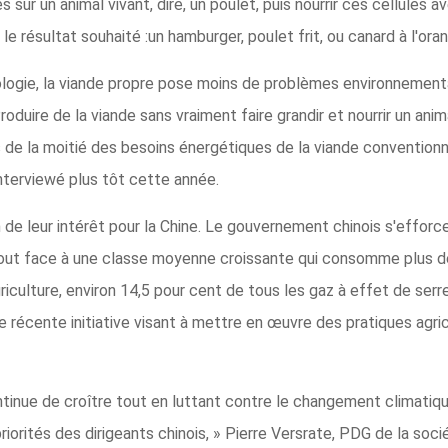
 sur un animal vivant, dire, un poulet, puis nourrir ces cellules 
le résultat souhaité :un hamburger, poulet frit, ou canard à l'ora
logie, la viande propre pose moins de problèmes environnement
oduire de la viande sans vraiment faire grandir et nourrir un ani
ns de la moitié des besoins énergétiques de la viande convention
nterviewé plus tôt cette année.
on de leur intérêt pour la Chine. Le gouvernement chinois s'effo
tout face à une classe moyenne croissante qui consomme plus de
griculture, environ 14,5 pour cent de tous les gaz à effet de ser
une récente initiative visant à mettre en œuvre des pratiques agr
ntinue de croître tout en luttant contre le changement climatiqu
 priorités des dirigeants chinois, » Pierre Versrate, PDG de la s