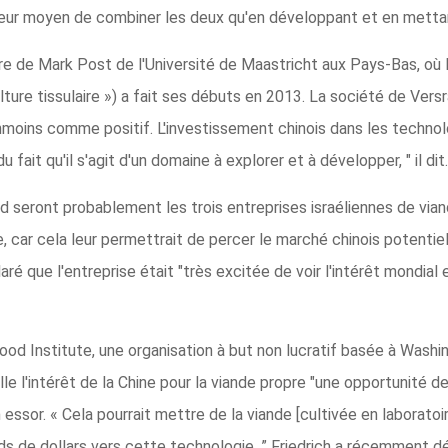
illeur moyen de combiner les deux qu'en développant et en mettant
e de Mark Post de l'Université de Maastricht aux Pays-Bas, où 
ture tissulaire ») a fait ses débuts en 2013. La société de Vers
anmoins comme positif. L'investissement chinois dans les technol
 fait qu'il s'agit d'un domaine à explorer et à développer, " il dit.
d seront probablement les trois entreprises israéliennes de vian
, car cela leur permettrait de percer le marché chinois potentiel
 que l'entreprise était "très excitée de voir l'intérêt mondial
ood Institute, une organisation à but non lucratif basée à Washin
pelle l'intérêt de la Chine pour la viande propre "une opportunité 
essor. « Cela pourrait mettre de la viande [cultivée en laboratoi
ards de dollars vers cette technologie, ” Friedrich a récemment d