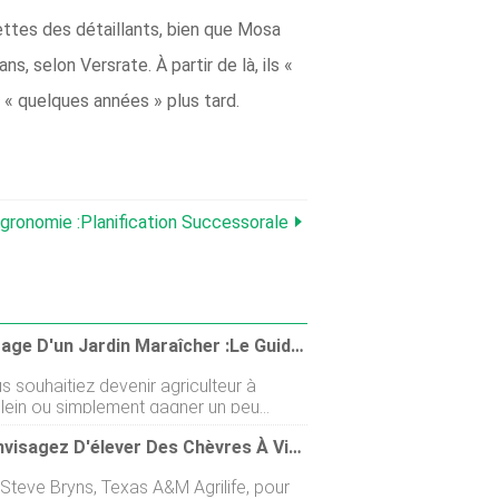
lettes des détaillants, bien que Mosa
, selon Versrate. À partir de là, ils «
 « quelques années » plus tard.
gronomie :Planification Successorale
Démarrage D'un Jardin Maraîcher :le Guide Complet Du Débutant
 souhaitiez devenir agriculteur à
lein ou simplement gagner un peu
à côté, un jardin maraîcher est un
Vous Envisagez D'élever Des Chèvres À Viande ? Voici À Quoi Ressemble Le Marché
antastique de commencer à profiter de
 cet article, je
 Steve Bryns, Texas A&M Agrilife, pour
serai les étapes de base dont vous