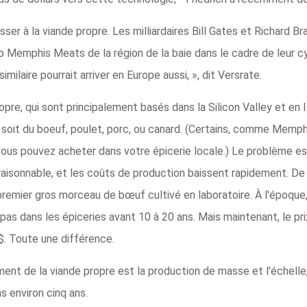
sser à la viande propre. Les milliardaires Bill Gates et Richard Br
up Memphis Meats de la région de la baie dans le cadre de leur 
imilaire pourrait arriver en Europe aussi, », dit Versrate.
pre, qui sont principalement basés dans la Silicon Valley et en I
 soit du boeuf, poulet, porc, ou canard. (Certains, comme Memph
 vous pouvez acheter dans votre épicerie locale.) Le problème e
x raisonnable, et les coûts de production baissent rapidement. D
remier gros morceau de bœuf cultivé en laboratoire. À l'époque, 
t pas dans les épiceries avant 10 à 20 ans. Mais maintenant, le p
$. Toute une différence.
ment de la viande propre est la production de masse et l'échelle
s environ cinq ans.