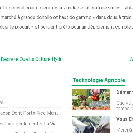
ctif général pour obtenir de la viande de laboratoire sur les tab
e marché à grande échelle et haut de gamme » dans deux à trois ans
voluer le produit » et seraient prêts pour un déploiement complet
Le National Organic Standards Board Décrète Que La Culture Hydroponique Peut Être Biologique
A
Technologie Agricole
wi
Que vous
temps p
açon Dont Porto Rico Mange
dargent 
moyen f
ter La Viande Cultivée En Laboratoire
votre passion. Dans
Merci à
décompo