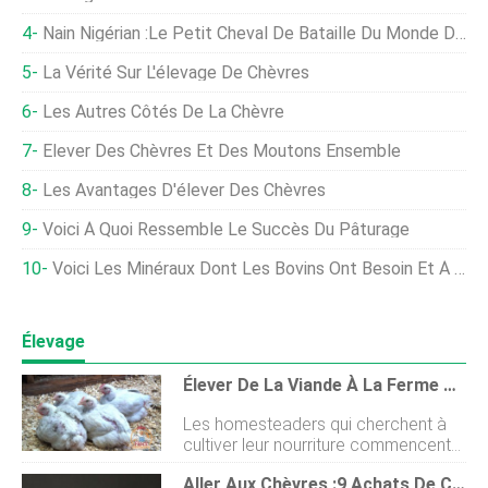
Nain Nigérian :le Petit Cheval De Bataille Du Monde De La Chèvre
La Vérité Sur L'élevage De Chèvres
Les Autres Côtés De La Chèvre
Élever Des Chèvres Et Des Moutons Ensemble
Les Avantages D'élever Des Chèvres
Voici À Quoi Ressemble Le Succès Du Pâturage
Voici Les Minéraux Dont Les Bovins Ont Besoin Et À Quoi Ressemblent Les Carences
Élevage
Élever De La Viande À La Ferme Pour Les Vacances Et Au-Delà
Les homesteaders qui cherchent à
cultiver leur nourriture commencent
généralement par le point dentrée le
Aller Aux Chèvres :9 Achats De Chèvres Impressionnants
plus facile et progressent. Le