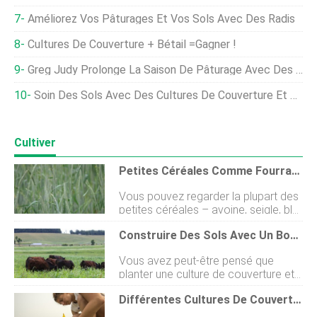
Améliorez Vos Pâturages Et Vos Sols Avec Des Radis
Cultures De Couverture + Bétail =Gagner !
Greg Judy Prolonge La Saison De Pâturage Avec Des Cultures De Couverture
Soin Des Sols Avec Des Cultures De Couverture Et Du Bétail
Cultiver
Petites Céréales Comme Fourrage ET Cultures De Couverture
Vous pouvez regarder la plupart des
petites céréales – avoine, seigle, blé,
triticale, orge, épeautre – et penser à
Construire Des Sols Avec Un Bon Fourrage
que ce soit du grain ou du fourrage. Il
se trouve que les petites céréales
Vous avez peut-être pensé que
font également dexcellentes cultures
planter une culture de couverture et
de couverture. Ils sont faciles et
la laisser tranquille jusquà la fin et la
économiques à établir et à cultiver,
Différentes Cultures De Couverture Libèrent De L'azote À Des Taux Différents
plantation de la culture commerciale
excellents pour la construction du
est le meilleur moyen dobtenir tous