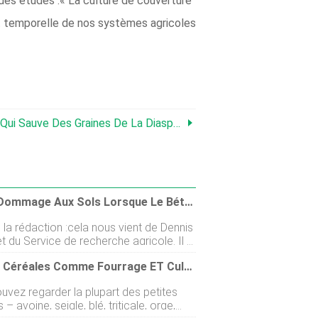
des études :« La culture de couverture
et temporelle de nos systèmes agricoles
e Des Graines De La Diaspora D'Asie De L'Est
Aucun Dommage Aux Sols Lorsque Le Bétail Broute Les Cultures De Couverture
la rédaction :cela nous vient de Dennis
t du Service de recherche agricole. Il a
ialement publié dans le numéro de février
Petites Céréales Comme Fourrage ET Cultures De Couverture
 magazine Agricultural Research.
 des années, certains producteurs du
uvez regarder la plupart des petites
ont utilisé des cultures de couverture
 – avoine, seigle, blé, triticale, orge,
uire lérosion du sol, augmenter la