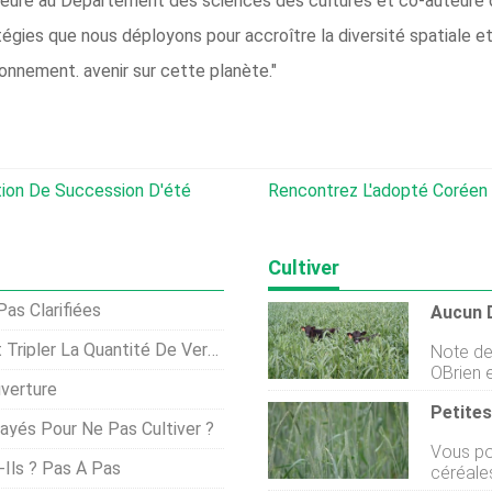
sseure au Département des sciences des cultures et co-auteure 
tégies que nous déployons pour accroître la diversité spatiale 
ronnement. avenir sur cette planète."
tion De Succession D'été
Rencontrez L'adopté Coréen Qui Sauv
Cultiver
as Clarifiées
uantité De Vers De Terre Dans Le Sol
Note de 
OBrien e
verture
été init
2015 du
Payés Pour Ne Pas Cultiver ?
Pendant
Vous po
Sud-Est 
Ils ? Pas À Pas
céréales
pour réd