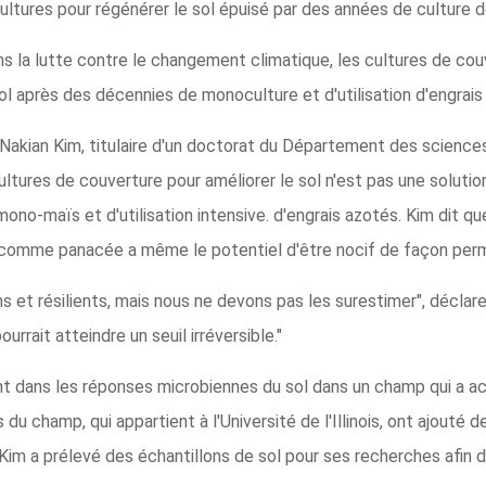
ltures pour régénérer le sol épuisé par des années de culture
ans la lutte contre le changement climatique, les cultures de co
l après des décennies de monoculture et d'utilisation d'engrais
kian Kim, titulaire d'un doctorat du Département des sciences 
de cultures de couverture pour améliorer le sol n'est pas une solut
ono-maïs et d'utilisation intensive. d'engrais azotés. Kim dit qu
re comme panacée a même le potentiel d'être nocif de façon per
s et résilients, mais nous ne devons pas les surestimer", déclar
rait atteindre un seuil irréversible."
dans les réponses microbiennes du sol dans un champ qui a accu
u champ, qui appartient à l'Université de l'Illinois, ont ajouté d
 Kim a prélevé des échantillons de sol pour ses recherches afin 