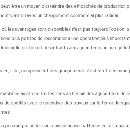
rs peut être un moyen d'atteindre des efficacités de production 
ement venir qu'avec un changement commercial plus radical.
e où les avantages sont disponibles n'est pas toujours l'option la 
ions plus petites de ressembler à une opération plus importante 
itionnelle qui fournit des intrants aux agriculteurs ou agrège le
oles, il dit, comprennent des groupements d'achat et des arra
achines aient des limites liées au besoin des agriculteurs de rap
e conflits avec le calendrier des travaux sur le terrain lorsque
entes.
as pourrait posséder une moissonneuse-batteuse en partenariat a