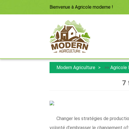
Bienvenue à
Agricole moderne
!
Modern Agriculture
>>
Agricole
7 
Changer les stratégies de production
volonté d'embrasser le changement off