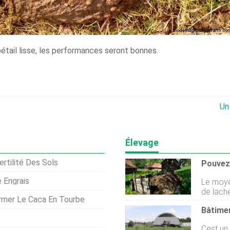
étail lisse, les performances seront bonnes.
Un
Élevage
rtilité Des Sols
 Engrais
Le moye
de lach
rmer Le Caca En Tourbe
avez alo
mains qu
correct
Cest un