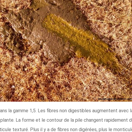
ans la gamme 1,5. Les fibres non digestibles augmentent avec la
 plante. La forme et le contour de la pile changent rapidement 
ule texturé. Plus il y a de fibres non digérées, plus le monticul