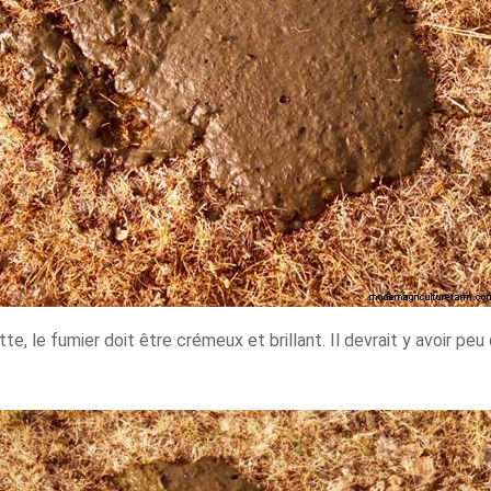
tte, le fumier doit être crémeux et brillant. Il devrait y avoir p