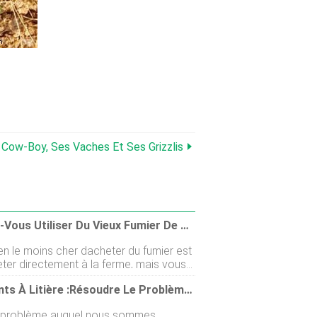
 Cow-Boy, Ses Vaches Et Ses Grizzlis
Pouvez-Vous Utiliser Du Vieux Fumier De Vache Dans Le Jardin ?
n le moins cher dacheter du fumier est
eter directement à la ferme, mais vous
rs beaucoup de fumier frais sur les
Bâtiments À Litière :résoudre Le Problème De La Boue, De La Boue Et Du Fumier En Hiver
e vous devez vieillir et entreposer
ement. Il existe de nombreuses théories
 problème auquel nous sommes