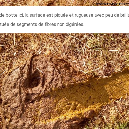
de botte ici, la surface est piquée et rugueuse avec peu de bril
ituée de segments de fibres non digérées.