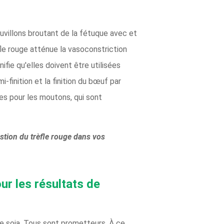
ouvillons broutant de la fétuque avec et
fle rouge atténue la vasoconstriction
ifie qu'elles doivent être utilisées
finition et la finition du bœuf par
res pour les moutons, qui sont
estion du trèfle rouge dans vos
our les résultats de
de soja. Tous sont prometteurs. À ce