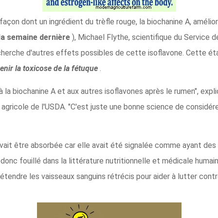
açon dont un ingrédient du trèfle rouge, la biochanine A, améliore
e la semaine dernière
), Michael Flythe, scientifique du Service d
echerche d'autres effets possibles de cette isoflavone. Cette ét
enir la toxicose de la fétuque
.
é à la biochanine A et aux autres isoflavones après le rumen", exp
 agricole de l'USDA. "C'est juste une bonne science de considére
evait être absorbée car elle avait été signalée comme ayant de
 a donc fouillé dans la littérature nutritionnelle et médicale hum
dre les vaisseaux sanguins rétrécis pour aider à lutter contre 