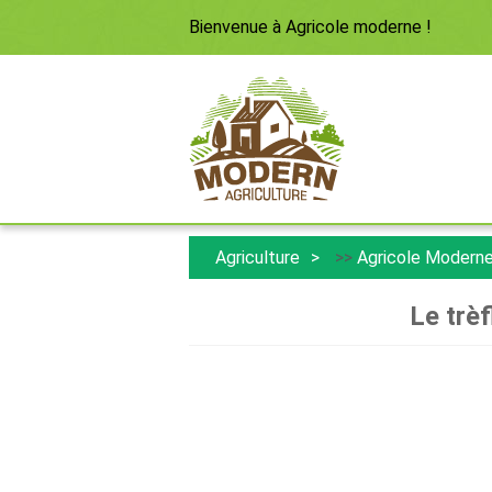
Bienvenue à
Agricole moderne
!
Agriculture
>>
Agricole Modern
Le trèf