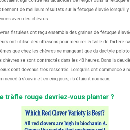
 pouvaient agir contre les alcaloïdes de l'ergot dans la fétuque é
tiennent de meilleurs résultats sur la fétuque élevée lorsqu'il y 
ences avec des chèvres.
èvres fistulées ont reçu ensemble des graines de fétuque élevée 
rs ont utilisé des ultrasons pour mesurer la taille de l'artère c
mêmes que chez les chèvres ne mangeant que du dactyle pelotonné
es chèvres se sont contractés dans les 48 heures. Dans la deuxi
eaux sont devenus très resserrés. Lorsqu'ils ont commencé à nour
mencé à s'ouvrir et en cinq jours, ils étaient normaux.
e trèfle rouge devriez-vous planter ?