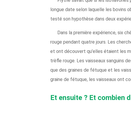
Flythe savait que si les isoflavones
longue date selon laquelle les bovins ob
testé son hypothèse dans deux expéri
Dans la première expérience, six ch
rouge pendant quatre jours. Les chercheu
et ont découvert qu'elles étaient les 
trèfle rouge. Les vaisseaux sanguins d
que des graines de fétuque et les vaiss
graine de fétuque, les vaisseaux ont com
Et ensuite ? Et combien d