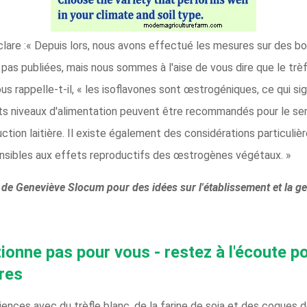
éclare :« Depuis lors, nous avons effectué les mesures sur des b
pas publiées, mais nous sommes à l'aise de vous dire que le trè
us rappelle-t-il, « les isoflavones sont œstrogéniques, ce qui sign
s niveaux d'alimentation peuvent être recommandés pour le semi-
ction laitière. Il existe également des considérations particuliè
sibles aux effets reproductifs des œstrogènes végétaux. »
e de Geneviève Slocum pour des idées sur l'établissement et la g
tionne pas pour vous - restez à l'écoute p
res
iences avec du trèfle blanc, de la farine de soja et des coques 