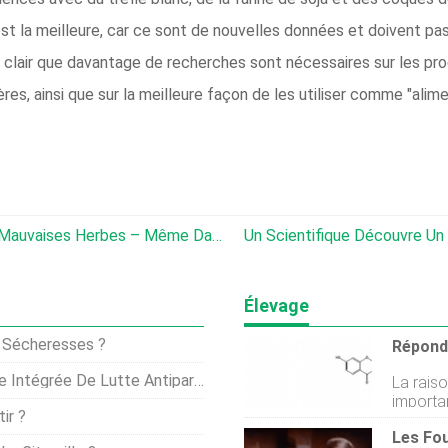
 est la meilleure, car ce sont de nouvelles données et doivent pa
st clair que davantage de recherches sont nécessaires sur les pr
res, ainsi que sur la meilleure façon de les utiliser comme "ali
Entraîner Les Vaches À Manger Des Mauvaises Herbes – Même Dans Les Très Grands Pâturages
Un Scientifique Découvre Un Ingrédient Secret Dans L
Élevage
s Sécheresses ?
ire Peut Aider À Lutter Contre Le Tétranyque Rouge
La raiso
importa
ir ?
à cause
pourrait