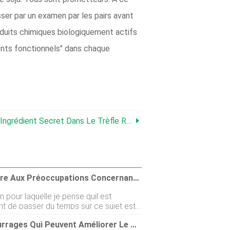
sser par un examen par les pairs avant
oduits chimiques biologiquement actifs
ments fonctionnels" dans chaque
e Trèfle Rouge Qui Augmente La Prise De Poids Chez Les Ruminants
Répondre Aux Préoccupations Concernant Le Trèfle Rouge Dans Les Pâturages
n pour laquelle je pense quil est
nt de passer du temps sur ce sujet est
 de limpact énorme que le trèfle rouge
Les Fourrages Qui Peuvent Améliorer Le Pâturage Sur La Fétuque Élevée Infectée Par Des Endophytes
 avoir sur tant de fermes qui ont