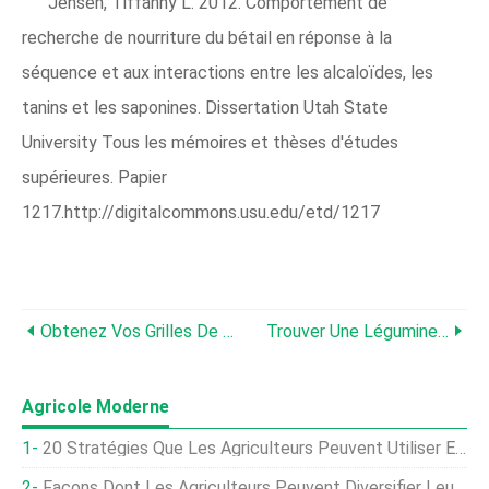
Jensen, Tiffanny L. 2012. Comportement de
recherche de nourriture du bétail en réponse à la
séquence et aux interactions entre les alcaloïdes, les
tanins et les saponines. Dissertation Utah State
University Tous les mémoires et thèses d'études
supérieures. Papier
1217.http://digitalcommons.usu.edu/etd/1217
Obtenez Vos Grilles De Pâturage 2014 Gratuites Dès Maintenant !
Trouver Une Légumineuse Persistante Rentable Pour Les Pâturages
Agricole Moderne
20 Stratégies Que Les Agriculteurs Peuvent Utiliser En 2020
Façons Dont Les Agriculteurs Peuvent Diversifier Leurs Revenus