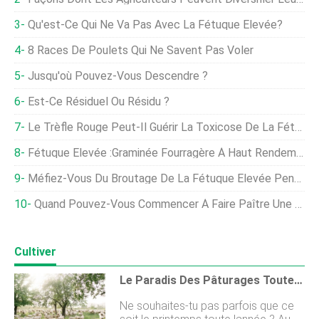
Qu'est-Ce Qui Ne Va Pas Avec La Fétuque Élevée?
8 Races De Poulets Qui Ne Savent Pas Voler
Jusqu'où Pouvez-Vous Descendre ?
Est-Ce Résiduel Ou Résidu ?
Le Trèfle Rouge Peut-Il Guérir La Toxicose De La Fétuque ?
Fétuque Élevée :graminée Fourragère À Haut Rendement Ou Mauvaise Herbe Toxique Et Envahissante ?
Méfiez-Vous Du Broutage De La Fétuque Élevée Pendant Les Mois Chauds
Quand Pouvez-Vous Commencer À Faire Paître Une Nouvelle Plantation ?
Cultiver
Le Paradis Des Pâturages Toute L'année (ou Du Moins En Route Vers Cela)
Ne souhaites-tu pas parfois que ce