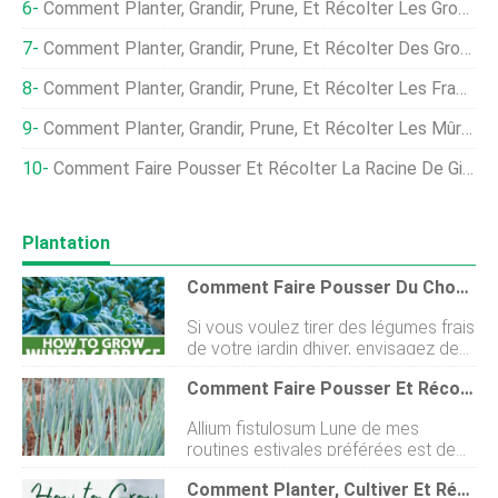
Comment Planter, Grandir, Prune, Et Récolter Les Groseilles
Comment Planter, Grandir, Prune, Et Récolter Des Groseilles À Maquereau
Comment Planter, Grandir, Prune, Et Récolter Les Framboises
Comment Planter, Grandir, Prune, Et Récolter Les Mûres
Comment Faire Pousser Et Récolter La Racine De Gingembre
Plantation
Comment Faire Pousser Du Chou D'hiver Pour Une Récolte De Fin De Saison
Si vous voulez tirer des légumes frais
de votre jardin dhiver, envisagez de
planter du chou de fin de saison. La
Comment Faire Pousser Et Récolter Des Oignons En Botte
plupart des variétés de ce Brassica
peut survivre à un gel léger, mais
Allium fistulosum Lune de mes
certains cultivars tolèrent des
routines estivales préférées est de
températures aussi basses que 20
me promener quotidiennement (ou
ºF. Certaines variétés de types verts
Comment Planter, Cultiver Et Récolter Du Chou
toutes les heures) dans mon jardin,
et rouges sont particulièrement