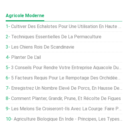
Agricole Moderne
Cultiver Des Échalotes Pour Une Utilisation En Haute Cuisine
Techniques Essentielles De La Permaculture
Les Chiens Rois De Scandinavie
Planter De L'ail
3 Conseils Pour Rendre Votre Entreprise Aquacole Durable Et Pérenne
5 Facteurs Requis Pour Le Rempotage Des Orchidées – Quand Et Comment ?
Enregistrez Un Nombre Élevé De Porcs, En Hausse De 5% Par Rapport À L'année Précédente
Comment Planter, Grandir, Prune, Et Récolte De Figues
Les Melons Se Croiseront-Ils Avec La Courge :faire Pousser Des Cucurbitacées Les Unes À Côté Des Autres
Agriculture Biologique En Inde - Principes, Les Types, Et Statistiques