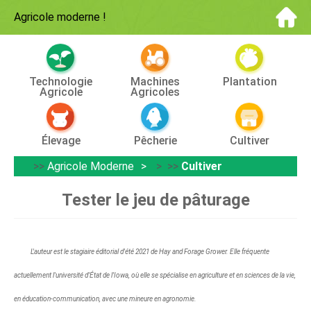
Agricole moderne
!
Technologie
Machines
Plantation
Agricole
Agricoles
Élevage
Pêcherie
Cultiver
>>
Agricole Moderne
> >>
Cultiver
Tester le jeu de pâturage
L'auteur est le stagiaire éditorial d'été 2021 de Hay and Forage Grower. Elle fréquente
actuellement l'université d'État de l'Iowa, où elle se spécialise en agriculture et en sciences de la vie,
en éducation-communication, avec une mineure en agronomie.