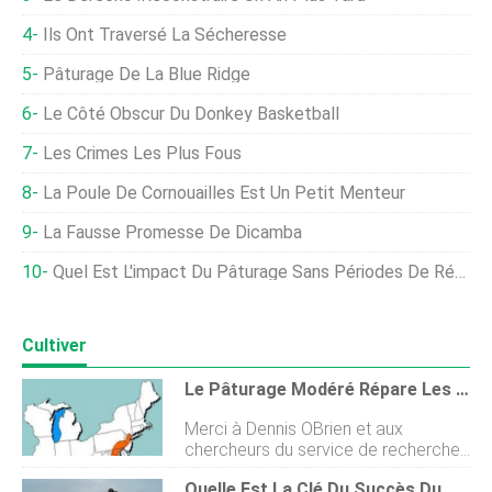
Ils Ont Traversé La Sécheresse
Pâturage De La Blue Ridge
Le Côté Obscur Du Donkey Basketball
Les Crimes Les Plus Fous
La Poule De Cornouailles Est Un Petit Menteur
La Fausse Promesse De Dicamba
Quel Est L'impact Du Pâturage Sans Périodes De Récupération ?
Cultiver
Le Pâturage Modéré Répare Les Sols
Merci à Dennis OBrien et aux
chercheurs du service de recherche
agricole de lUSDA pour leur aide sur
Quelle Est La Clé Du Succès Du Pâturage ? Reposez-Vous !
cet article. Des décennies de labour