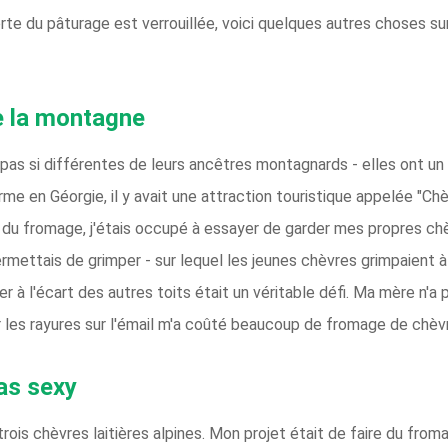
orte du pâturage est verrouillée, voici quelques autres choses su
de la montagne
s si différentes de leurs ancêtres montagnards - elles ont un 
e en Géorgie, il y avait une attraction touristique appelée "Chèvr
e du fromage, j'étais occupé à essayer de garder mes propres chèv
rmettais de grimper - sur lequel les jeunes chèvres grimpaient à
 à l'écart des autres toits était un véritable défi. Ma mère n'a
er les rayures sur l'émail m'a coûté beaucoup de fromage de chèv
as sexy
s chèvres laitières alpines. Mon projet était de faire du fromag