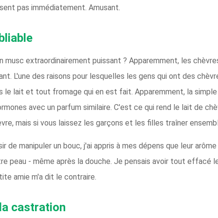
consent pas immédiatement. Amusant.
bliable
un musc extraordinairement puissant ? Apparemment, les chèvres 
nt. L'une des raisons pour lesquelles les gens qui ont des chèvr
le lait et tout fromage qui en est fait. Apparemment, la simple
ones avec un parfum similaire. C'est ce qui rend le lait de chè
e, mais si vous laissez les garçons et les filles traîner ensembl
isir de manipuler un bouc, j'ai appris à mes dépens que leur arôme
re peau - même après la douche. Je pensais avoir tout effacé le
ite amie m'a dit le contraire.
la castration