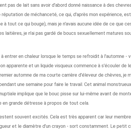
isent pas de lait sans avoir d'abord donné naissance à des chevre
e réputation de méchanceté, ce qui, d'après mon expérience, est
 tout ce qui bouge), mais je n'avais aucune idée de ce que ces
s laitières, je n'ai pas gardé de boucs sexuellement matures sous
entrer en chaleur lorsque le temps se refroidit à l'automne - 
on apparente et un liquide visqueux commence à s'écouler de leu
emier automne de ma courte carrière d'éleveur de chèvres, je mo
y pendant une semaine pour faire le travail. Cet animal monstrueu
 nuptiale implique que le bouc pisse sur lui-même avant de monter
 en grande détresse à propos de tout cela.
stent souvent excités. Cela est très apparent car leur membre vir
 longueur et le diamètre d'un crayon - sort constamment. Le peti