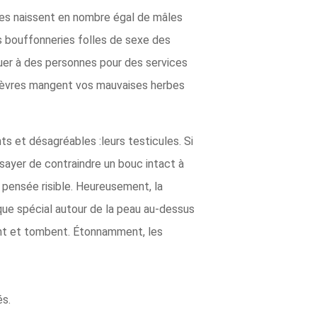
vres naissent en nombre égal de mâles
s bouffonneries folles de sexe des
ouer à des personnes pour des services
s chèvres mangent vos mauvaises herbes
s et désagréables :leurs testicules. Si
ssayer de contraindre un bouc intact à
 pensée risible. Heureusement, la
tique spécial autour de la peau au-dessus
ment et tombent. Étonnamment, les
és.