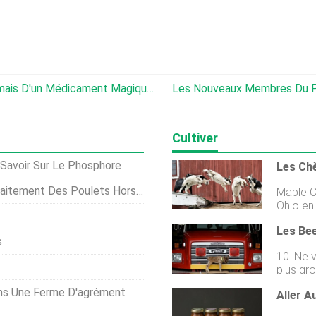
Nous Sommes Plus Proches Que Jamais D'un Médicament Magique Réduisant Le Méthane Pour Les Vaches
Les Nouveaux Membres Du Personnel D
Cultiver
Savoir Sur Le Phosphore
Les Ch
tement Des Poulets Hors Réseau
Maple Cr
Ohio en
occupée
générati
s
décenni
10. Ne 
pressio
plus grosses corne
environ
verte lo
lorigine
ans Une Ferme D'agrément
presse e
Maplecre
allongé. 8. Mieux vaut les mêmes vieilles mai
pension