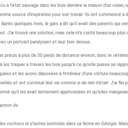
écu à l'état sauvage dans les bois derrière la maison d'un voisi
comme source d'inspiration pour son travail. Ils ont commencé à d
nt. Après quelques mois, le gars a dit qu'il avait des parents qui ven
out. J'ai trouvé une solution, mais cela m'a coûté beaucoup plus 
vec un pistolet paralysant et leur tirer dessus.
s précis à plus de 30 pieds de distance environ, donc le vétérin
à les traquer à travers les bois jusqu'à ce qu'elle puisse se rap
ées et les avons déposées à l'intérieur d'une clôture beaucoup 
eillés et ont continué leur vie comme si de rien n'était. J'ai fini
informé qu'il les avait lentement apprivoisées et qu'elles mangea
daction de
, des cochons et d'autres bestioles dans sa ferme en Géorgie. Mais 