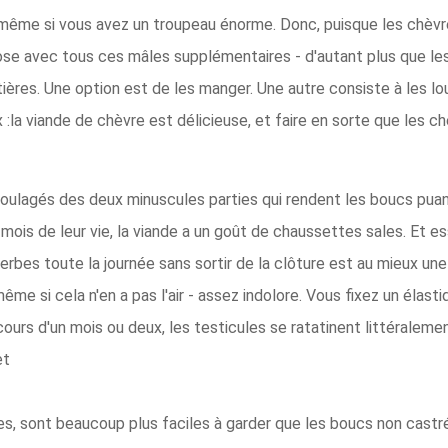
es, même si vous avez un troupeau énorme. Donc, puisque les chè
chose avec tous ces mâles supplémentaires - d'autant plus que le
tières. Une option est de les manger. Une autre consiste à les l
x :la viande de chèvre est délicieuse, et faire en sorte que le
soulagés des deux minuscules parties qui rendent les boucs puant
 mois de leur vie, la viande a un goût de chaussettes sales. Et e
bes toute la journée sans sortir de la clôture est au mieux une
ême si cela n'en a pas l'air - assez indolore. Vous fixez un élas
 cours d'un mois ou deux, les testicules se ratatinent littérale
et
s, sont beaucoup plus faciles à garder que les boucs non castr