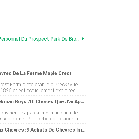
u Prospect Park De Brooklyn Sont Des Chèvres
èvres De La Ferme Maple Crest
est Farm a été établie à Brecksville,
 1826 et est actuellement exploitée,
 et appréciée par la septième
Les Beekman Boys :10 Choses Que J'ai Apprises Des Chèvres
on de la famille fondatrice. Au fil des
es, la ferme sest adaptée aux
vous heurtez pas à quelquun qui a de
ns du développement économique
s. 9. Lherbe est toujours plus
nant et à une économie en mutation. À
rsque quelquun dautre la coupe, la
 une ferme laitière et céréalière,
Aller Aux Chèvres :9 Achats De Chèvres Impressionnants
t la transporte là où vous êtes déjà
st est passée de lagriculture pure à la
ns
 et à lentraînement de chevaux pour