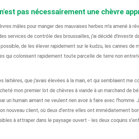
n'est pas nécessairement une chèvre app
hèvres mâles pour manger des mauvaises herbes m'a amené à rêve
es services de contrôle des broussailles, j'ai décidé d'investir 
 possible, de les élever rapidement sur le kudzu, les cannes de mûr
es qui colonisent rapidement toute parcelle de terre non entret
s laitières, que j'avais élevées à la main, et qui semblaient me 
 acheté mon premier lot de chèvres à viande à un marchand de bétai
par un humain aimant ne veulent rien avoir à faire avec l'homme
on nouveau client, où deux d'entre elles ont immédiatement bo
ssibles à attraper dans le paysage ouvert - les deux coquins s'enf