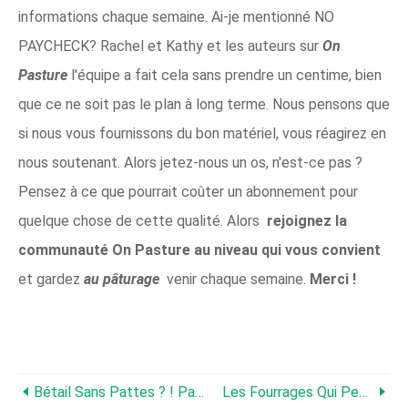
informations chaque semaine. Ai-je mentionné NO
PAYCHECK? Rachel et Kathy et les auteurs sur
On
Pasture
l'équipe a fait cela sans prendre un centime, bien
que ce ne soit pas le plan à long terme. Nous pensons que
si nous vous fournissons du bon matériel, vous réagirez en
nous soutenant. Alors jetez-nous un os, n'est-ce pas ?
Pensez à ce que pourrait coûter un abonnement pour
quelque chose de cette qualité. Alors
rejoignez la
communauté On Pasture au niveau qui vous convient
et gardez
au pâturage
venir chaque semaine.
Merci !
Bétail Sans Pattes ? ! Partie II – Récupération Et Allocation Du Fourrage
Les Fourrages Qui Peuvent Améliorer Le Pâturage Sur La Fétuque Élevée Infectée Par Des Endophytes