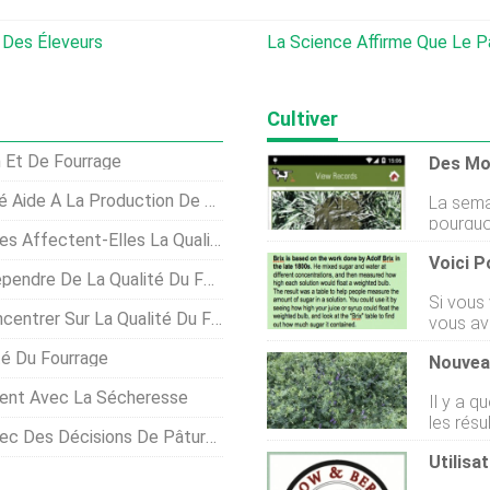
 Des Éleveurs
La Science Affirme Que Le Pâturage Apr
Cultiver
n Et De Fourrage
ide À La Production De Lait
La sema
pourquo
t-Elles La Qualité De La Viande ?
la valeu
principa
re De La Qualité Du Fourrage
très fia
Si vous
dune pla
rer Sur La Qualité Du Fourrage
vous ave
que tan
terrain,
fourrag
té Du Fourrage
Nouvea
mesure 
avoir u
à chaque
dans vo
èrent Avec La Sécheresse
Il y a 
techniq
mesure.
les rés
mesures
isions De Pâturage, Pas D'engrais
de la v
changer
Utilis
fourrag
la journ
trois ve
manipula