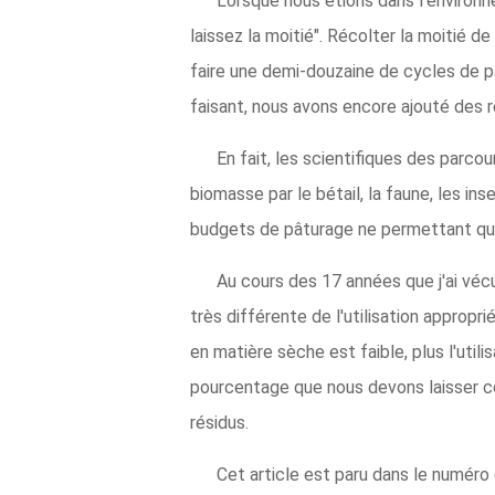
Lorsque nous étions dans l'environne
laissez la moitié". Récolter la moitié 
faire une demi-douzaine de cycles de pâ
faisant, nous avons encore ajouté des ré
En fait, les scientifiques des parcour
biomasse par le bétail, la faune, les i
budgets de pâturage ne permettant que 
Au cours des 17 années que j'ai vécue
très différente de l'utilisation appropr
en matière sèche est faible, plus l'utili
pourcentage que nous devons laisser co
résidus.
Cet article est paru dans le numér