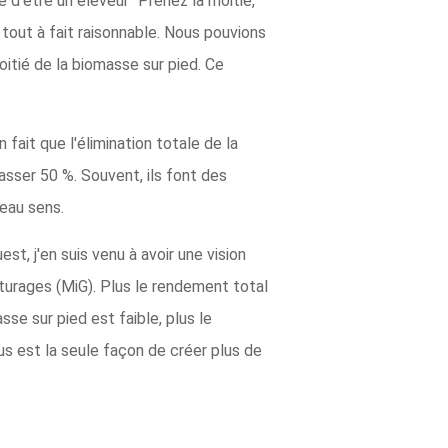
é d'être un éleveur "Prenez la moitié,
 tout à fait raisonnable. Nous pouvions
itié de la biomasse sur pied. Ce
n fait que l'élimination totale de la
asser 50 %. Souvent, ils font des
eau sens.
st, j'en suis venu à avoir une vision
pâturages (MiG). Plus le rendement total
sse sur pied est faible, plus le
s est la seule façon de créer plus de