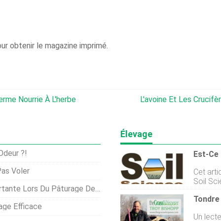
ur obtenir le magazine imprimé.
erme Nourrie À L'herbe
L'avoine Et Les Crucif
Élevage
Odeur ?!
as Voler
Cet arti
Soil Sc
 Lors Du Pâturage Des Résidus ?
avec lar
conseils
ge Efficace
de foin 
Un lect
recomma