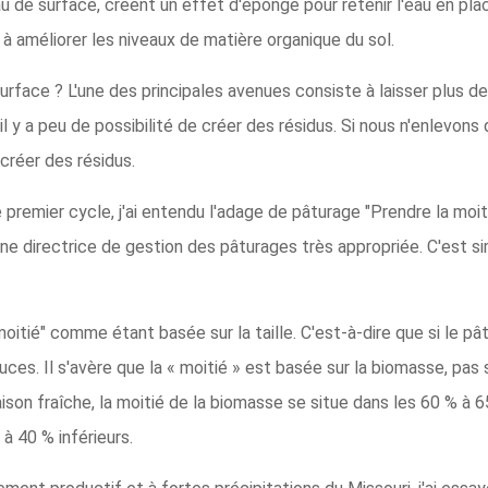
au de surface, créent un effet d'éponge pour retenir l'eau en plac
 à améliorer les niveaux de matière organique du sol.
face ? L'une des principales avenues consiste à laisser plus de 
il y a peu de possibilité de créer des résidus. Si nous n'enlevon
créer des résidus.
premier cycle, j'ai entendu l'adage de pâturage "Prendre la moiti
igne directrice de gestion des pâturages très appropriée. C'est
oitié" comme étant basée sur la taille. C'est-à-dire que si le 
ces. Il s'avère que la « moitié » est basée sur la biomasse, pas
on fraîche, la moitié de la biomasse se situe dans les 60 % à 65
 à 40 % inférieurs.