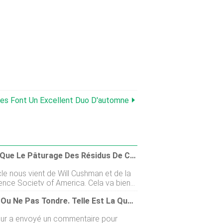
ères Font Un Excellent Duo D'automne
Est-Ce Que Le Pâturage Des Résidus De Cultures Compacte Les Sols ?
cle nous vient de Will Cushman et de la
ience Society of America. Cela va bien
ticle de la semaine dernière sur les
Tondre Ou Ne Pas Tondre. Telle Est La Question.
 sur ce quil faut faire en cas de pénurie
/ fourrage cette année et une
eur a envoyé un commentaire pour
ndation de parler aux voisins du