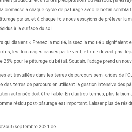
ment productif et à fortes précipitations du Missouri, j'ai essay
de la biomasse à chaque cycle de pâturage avec le bétail semblait
turage par an, et à chaque fois nous essayions de prélever la mo
sidus à la surface du sol.
s qui disaient « Prenez la moitié, laissez la moitié » signifiaient e
nsectes, les dommages causés par le vent, etc. ne devrait pas dép
25% pour le pâturage du bétail. Soudain, l'adage prend un nouv
s et travaillées dans les terres de parcours semi-arides de l'Oue
iée des terres de parcours en utilisant la gestion intensive des 
sation autorisée doit être faible. En d'autres termes, plus la bioma
mme résidu post-pâturage est important. Laisser plus de résidu
o d'août/septembre 2021 de