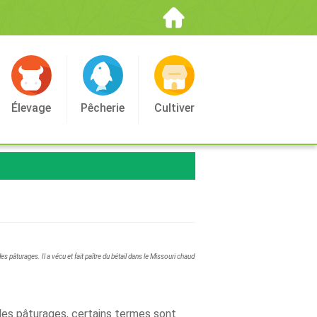
Élevage
Pêcherie
Cultiver
es pâturages. Il a vécu et fait paître du bétail dans le Missouri chaud
 des pâturages, certains termes sont