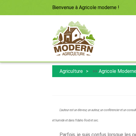
Bienvenue à
Agricole moderne
!
Agriculture
>>
Agricole Modern
L'auteur est un éleveur, un auteur, un conférencier et un consul
et humide et dans l'Idaho froid et sec.
Parfois, je suis confus lorsque les