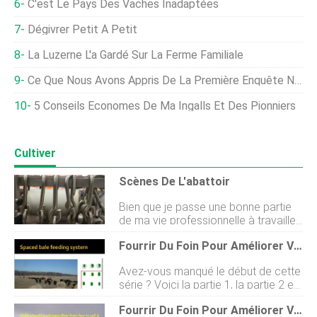
C'est Le Pays Des Vaches Inadaptées
Dégivrer Petit À Petit
La Luzerne L'a Gardé Sur La Ferme Familiale
Ce Que Nous Avons Appris De La Première Enquête Nationale Sur Le Chanvre
5 Conseils Économes De Ma Ingalls Et Des Pionniers
Cultiver
Scènes De L'abattoir
Bien que je passe une bonne partie
de ma vie professionnelle à travailler
sur un ensemble de photographies
Fourrir Du Foin Pour Améliorer Votre Terre – Partie 4
culinaires, à peaufiner les reflets sur
des parfaits ou des rôtis à la braise,
Avez-vous manqué le début de cette
jaime vraiment entrer dans les
série ? Voici la partie 1, la partie 2 et
endroits où la nourriture est créée (je
la partie 3. Le pâturage des balles
me qualifie souvent de paparazzo
Fourrir Du Foin Pour Améliorer Votre Terre – Partie 2
est de plus en plus populaire depuis
culinaire. ) Jaime les cochons. Et